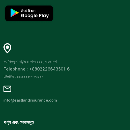
১৩ দিলকুশা বা/এ ঢাকা-১০০০, বাংলাদেশ
Telephone : +8802226643501-6
হটলাইন : ৮৮০২২২৬৬৪৩৫০১
info@eastlandinsurance.com
পণ্য এবং সেবাসমূহ