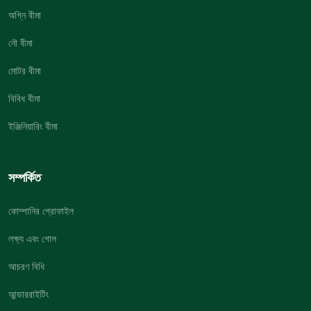
অগ্নি বীমা
নৌ বীমা
মোটর বীমা
বিবিধ বীমা
ইঞ্জিনিয়ারিং বীমা
সম্পর্কিত
কোম্পানির প্রোফাইল
লক্ষ্য এবং গোল
আচরণ বিধি
আন্ডাররাইটিং